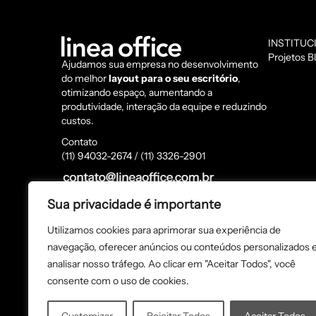
INSTITUC
Projetos
B
Ajudamos sua empresa no desenvolvimento
do melhor
layout para o seu escritório
,
otimizando espaço, aumentando a
produtividade, interação da equipe e reduzindo
custos.
Contato
(11) 94032-2674 / (11) 3326-2901
Endereço
Sua privacidade é importante
Rua dos Pinheiros, 1233 - Sala 06, Pinheiros -
São Paulo/SP - CEP: 05422-012
Utilizamos cookies para aprimorar sua experiência de
navegação, oferecer anúncios ou conteúdos personalizados 
analisar nosso tráfego. Ao clicar em "Aceitar Todos", você
consente com o uso de cookies.
LINEA OFFICE COMÉRCIO DE MÓVEIS PARA ESCRITÓRIO L