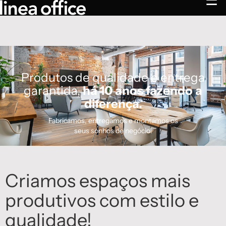
☰
Produtos de qualidade e entrega
garantida,
há 10 anos fazendo a
diferença.
Fabricamos, entregamos e montamos os
seus sonhos de negócio!
Criamos espaços mais
produtivos com estilo e
qualidade!