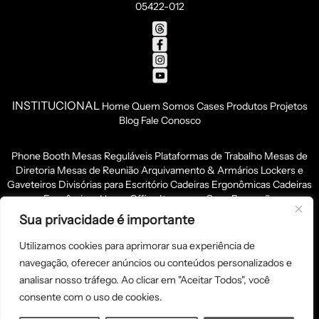
05422-012
INSTITUCIONAL
Home
Quem Somos
Cases
Produtos
Projetos
Blog
Fale Conosco
Phone Booth
Mesas Reguláveis
Plataformas de Trabalho
Mesas de
Diretoria
Mesas de Reunião
Arquivamento & Armários
Lockers e
Gaveteiros
Divisórias para Escritório
Cadeiras Ergonômicas
Cadeiras
Econômicas
Home Office
Itens para Copa
Recepção
Sua privacidade é importante
LINEA OFFICE COMÉRCIO DE MÓVEIS PARA ESCRITÓRIO LTDA
- CNPJ 23.028.005/0001-28 © Todos os direitos reservados.
Utilizamos cookies para aprimorar sua experiência de
Kryzalis - Criação de Sites
navegação, oferecer anúncios ou conteúdos personalizados e
analisar nosso tráfego. Ao clicar em "Aceitar Todos", você
consente com o uso de cookies.