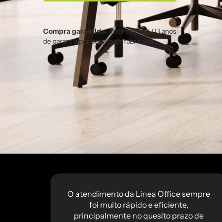
Compra garantida:
Você tem até 03 anos
de garantia por defeito de fabricação.
o do
O atendimento da Linea Office sempre
rado
foi muito rápido e eficiente,
e
principalmente no quesito prazo de