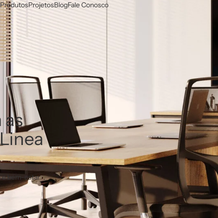
Produtos
Projetos
Blog
Fale Conosco
 as
Linea
a e bem-estar