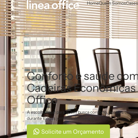
Home
Quem Somos
Cases
Conforto e saúde com
Cadeiras Econômicas 
Office
A escolha ideal para quem busca conforto, postura corret
durante longas jornadas de trabalho.
Solicite um Orçamento