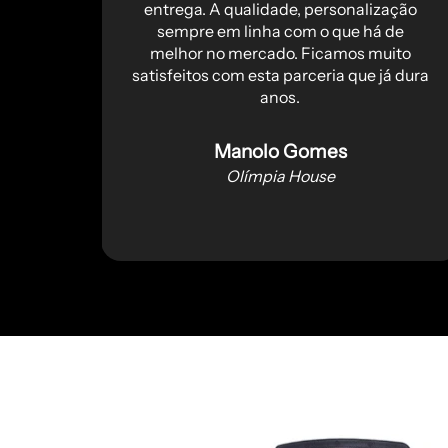
res
entrega. A qualidade, personalização
áximo,
sempre em linha com o que há de
ndo a
melhor no mercado. Ficamos muito
tagem
satisfeitos com esta parceria que já dura
ento
anos.
is e
s."
Manolo Gomes
Olímpia House