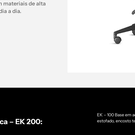
 materiais de alta
ia a dia.
EK – 100 Base em a
ca – EK 200:
estofado, encosto te