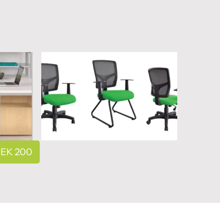
– EK 200