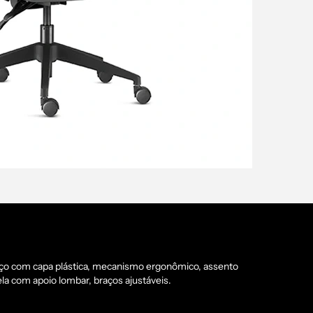
ço com capa plástica, mecanismo ergonômico, assento
la com apoio lombar, braços ajustáveis.