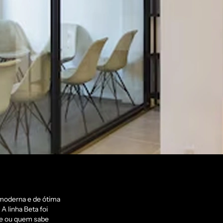
 moderna e de ótima
 A linha Beta foi
ce ou quem sabe