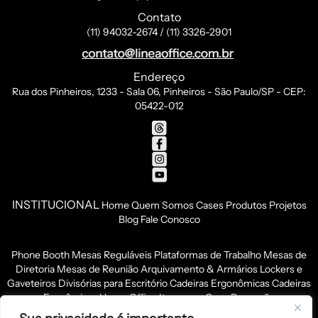
Contato
(11) 94032-2674 / (11) 3326-2901
Endereço
Rua dos Pinheiros, 1233 - Sala 06, Pinheiros - São Paulo/SP - CEP:
05422-012
INSTITUCIONAL
Home
Quem Somos
Cases
Produtos
Projetos
Blog
Fale Conosco
Phone Booth
Mesas Reguláveis
Plataformas de Trabalho
Mesas de
Diretoria
Mesas de Reunião
Arquivamento & Armários
Lockers e
Gaveteiros
Divisórias para Escritório
Cadeiras Ergonômicas
Cadeiras
Econômicas
Home Office
Itens para Copa
Recepção