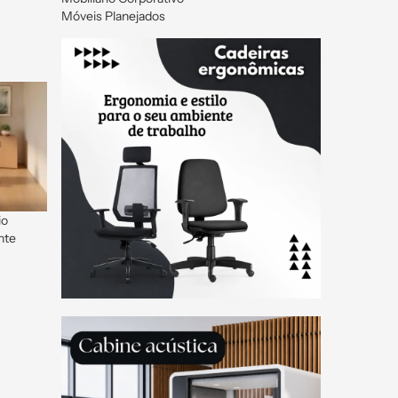
Móveis Planejados
io
nte