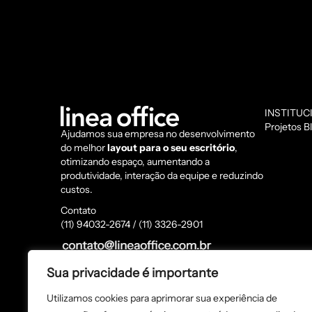
INSTITUC
Projetos
B
Ajudamos sua empresa no desenvolvimento
do melhor
layout para o seu escritório
,
otimizando espaço, aumentando a
produtividade, interação da equipe e reduzindo
custos.
Contato
(11) 94032-2674 / (11) 3326-2901
Endereço
Sua privacidade é importante
Rua dos Pinheiros, 1233 - Sala 06, Pinheiros -
São Paulo/SP - CEP: 05422-012
Utilizamos cookies para aprimorar sua experiência de