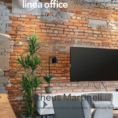
Home
Quem Somos
Cases
Matheus Martineli​
Ótimo atendimento e prazos atendidos. Os móveis ficara