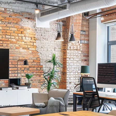
Produtos
Projetos
Blog
Fale Conosco
m conforme o planejado. Com certeza indico!