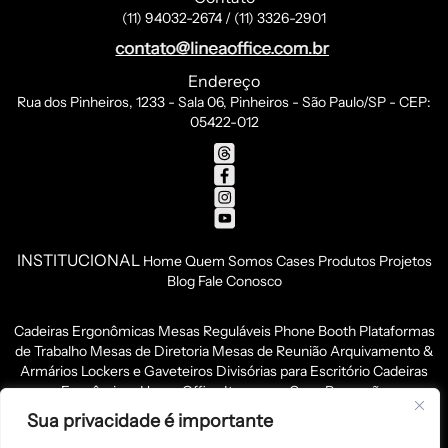
(11) 94032-2674 / (11) 3326-2901
Endereço
Rua dos Pinheiros, 1233 - Sala 06, Pinheiros - São Paulo/SP - CEP:
05422-012
INSTITUCIONAL
Home
Quem Somos
Cases
Produtos
Projetos
Blog
Fale Conosco
Cadeiras Ergonômicas
Mesas Reguláveis
Phone Booth
Plataformas
de Trabalho
Mesas de Diretoria
Mesas de Reunião
Arquivamento &
Armários
Lockers e Gaveteiros
Divisórias para Escritório
Cadeiras
Econômicas
Home Office
Itens para Copa
Recepção
Sua privacidade é importante
LINEA OFFICE COMÉRCIO DE MÓVEIS PARA ESCRITÓRIO LTDA