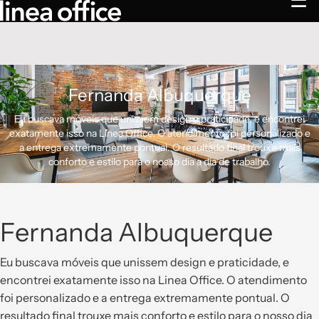
☰
Fernanda Albuquerque
Eu buscava móveis que unissem design e praticidade, e encontrei
exatamente isso na Linea Office. O atendimento foi personalizado e
a entrega extremamente pontual. O resultado final trouxe mais
conforto e estilo para o nosso dia a dia de trabalho.
Fernanda Albuquerque
Eu buscava móveis que unissem design e praticidade, e
encontrei exatamente isso na Linea Office. O atendimento
foi personalizado e a entrega extremamente pontual. O
resultado final trouxe mais conforto e estilo para o nosso dia