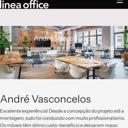
☰
André Vasconcelos
Excelente experiência! Desde a concepção do projeto até a
montagem, tudo foi conduzido com muito profissionalismo. Os
móveis têm ótimo custo-benefício e deixaram nosso ambiente mais
organizado e agradável. A Linea Office realmente entende de
escritório.
André Vasconcelos
Excelente experiência! Desde a concepção do projeto até a
montagem, tudo foi conduzido com muito profissionalismo.
Os móveis têm ótimo custo-benefício e deixaram nosso