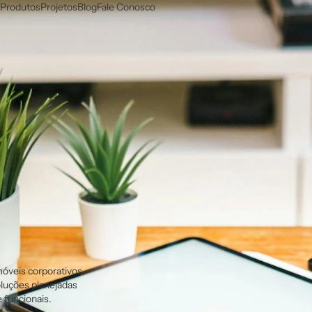
Produtos
Projetos
Blog
Fale Conosco
óveis corporativos,
oluções planejadas
 funcionais.