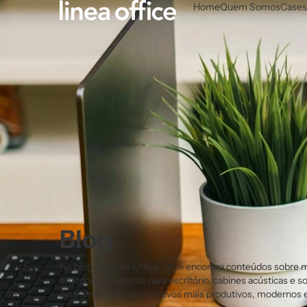
Home
Quem Somos
Cases
Blog
No blog da Linea Office, você encontra conteúdos sobre m
ergonomia, cadeiras para escritório, cabines acústicas e s
para ambientes corporativos mais produtivos, modernos e