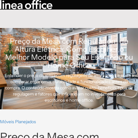
Preço da Mesa com Regulagem de
Altura Elétrica: Como Escolher o
Melhor Modelo para Seu Escritório ou
Home Office
Entender o preço da mesa com regulagem de altura elétrica ajuda a
comparar ergonomia, durabilidade e funcionalidades antes da
compra. O conteúdo mostra como avaliar custo-benefício, tipos de
regulagem e fatores que influenciam no investimento para
escritórios e home office.
Móveis Planejados
Preço da Mesa com