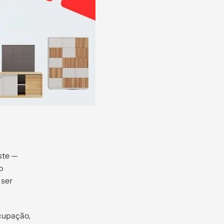
ste —
o
 ser
cupação,