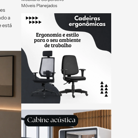
Móveis Planejados
res
ndo a
e está