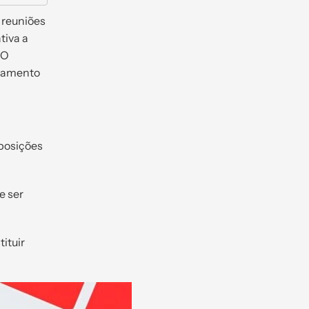
 reuniões
tiva a
 O
otamento
posições
e ser
ituir