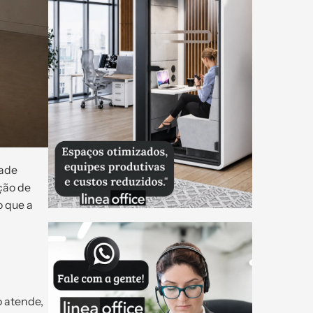
dade
ção de
o que a
o atende,