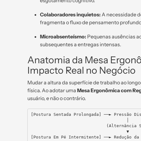
esgotamento cognitivo.
Colaboradores inquietos:
A necessidade de
fragmenta o fluxo de pensamento profundo
Microabsenteísmo:
Pequenas ausências ao
subsequentes a entregas intensas.
Anatomia da Mesa Ergonô
Impacto Real no Negócio
Mudar a altura da superfície de trabalho ao lon
física. Ao adotar uma
Mesa Ergonômica com Reg
usuário, e não o contrário.
[Postura Sentada Prolongada] ──► Pressão Dis
                                      │

                              (Alternância Sit-Stand)

                                      ▼
