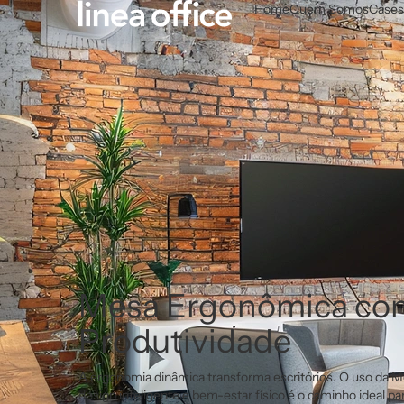
Home
Quem Somos
Cases
Mesa Ergonômica com
Produtividade
A ergonomia dinâmica transforma escritórios. O uso da 
design inteligente e bem-estar físico é o caminho ideal pa