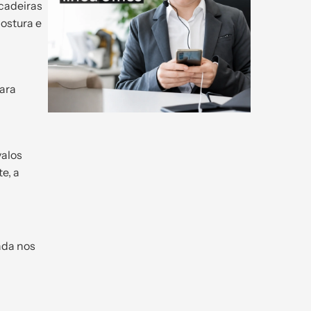
cadeiras
ostura e
para
valos
e, a
ada nos