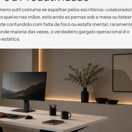
ômeno sutil costuma se espalhar pelos escritórios: colaborado
 queixo nas mãos, esticando as pernas sob a mesa ou tatea
nte confundido com falta de foco ou estafa mental, rarament
nde maioria das vezes, o verdadeiro gargalo operacional é o
 estático.