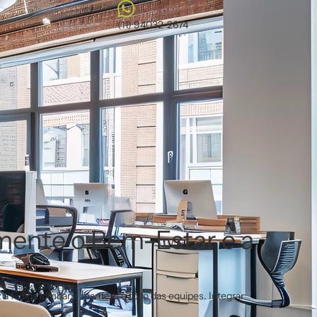
(11) 94032-2674
ente o Bem-Estar e a
a fadiga lombar e mantém o foco das equipes. Integrar