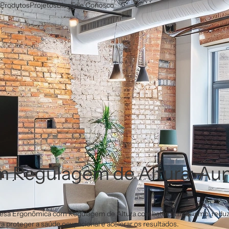
Produtos
Projetos
Blog
Fale Conosco
 Regulagem de Altura: Aum
Mesa Ergonômica com Regulagem de Altura combate o imobilismo, reduz 
ra proteger a saúde ocupacional e acelerar os resultados.