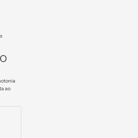
s
 O
notonia
ta ao