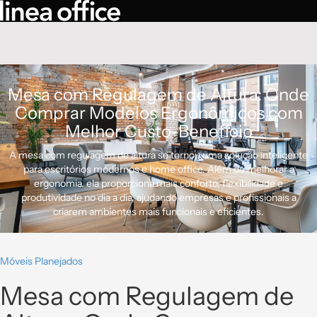
Mesa com Regulagem de Altura: Onde
Comprar Modelos Ergonômicos com
Melhor Custo-Benefício
A mesa com regulagem de altura se tornou uma solução inteligente
para escritórios modernos e home office. Além de melhorar a
ergonomia, ela proporciona mais conforto, flexibilidade e
produtividade no dia a dia, ajudando empresas e profissionais a
criarem ambientes mais funcionais e eficientes.
Móveis Planejados
Mesa com Regulagem de