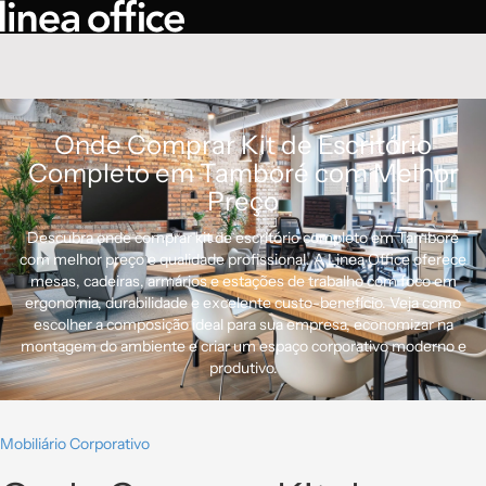
Onde Comprar Kit de Escritório
Completo em Tamboré com Melhor
Preço
Descubra onde comprar kit de escritório completo em Tamboré
com melhor preço e qualidade profissional. A Linea Office oferece
mesas, cadeiras, armários e estações de trabalho com foco em
ergonomia, durabilidade e excelente custo-benefício. Veja como
escolher a composição ideal para sua empresa, economizar na
montagem do ambiente e criar um espaço corporativo moderno e
produtivo.
Mobiliário Corporativo