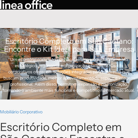
Escritório Completo em São Caetano:
Encontre o Kit Ideal para Sua Empresa
Um escritório completo em São Caetano exige planejamento
estratégico, ergonomia e organização inteligente. Os kits
corporativos oferecem soluções integradas para empresas que
buscam produtividade, melhor aproveitamento de espaço e imagem
profissional. Além disso, permitem expansão e padronização,
tornando o ambiente mais funcional e competitivo no mercado atual.
Mobiliário Corporativo
Escritório Completo em