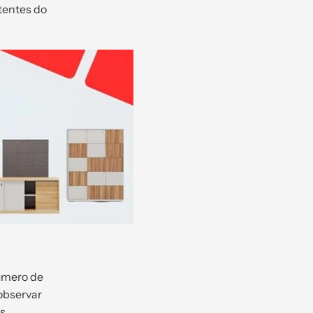
tentes do
número de
 observar
s.