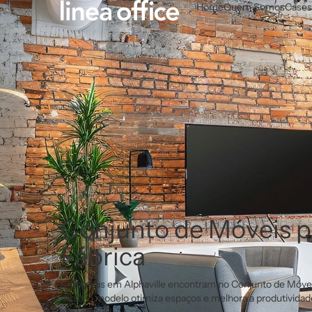
Home
Quem Somos
Cases
Conjunto de Móveis pa
Fábrica
Empresas em Alphaville encontram no Conjunto de Móveis 
disso, o modelo otimiza espaços e melhora a produtivida