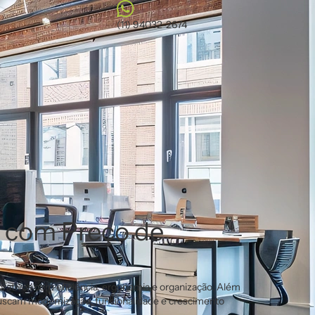
(11) 94032-2674
e com Preço de
rativos com eficiência, ergonomia e organização. Além
 buscam modernização, funcionalidade e crescimento