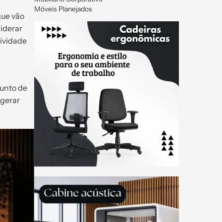
Móveis Planejados
que vão
siderar
tividade
junto de
 gerar