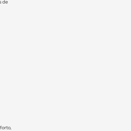
s de
forto,