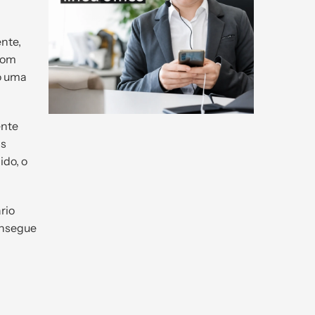
nte,
com
o uma
ente
is
ido, o
rio
onsegue