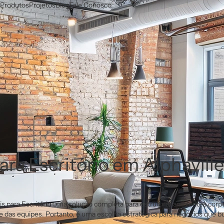
Produtos
Projetos
Blog
Fale Conosco
ra Escritório em Alphavill
para Escritório uma solução completa para estruturar ambientes corpo
de das equipes. Portanto, é uma escolha estratégica para negócios que