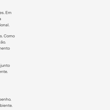
tes. Em
a
ional.
es. Como
ção.
amento
njunto
ente.
penho.
biente.