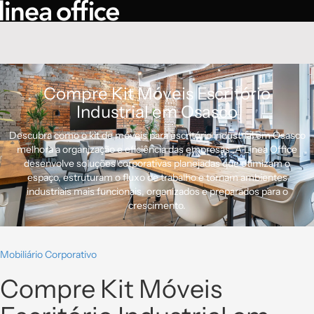
Compre Kit Móveis Escritório
Industrial em Osasco
Descubra como o kit de móveis para escritório industrial em Osasco
melhora a organização e eficiência das empresas. A Linea Office
desenvolve soluções corporativas planejadas que otimizam o
espaço, estruturam o fluxo de trabalho e tornam ambientes
industriais mais funcionais, organizados e preparados para o
crescimento.
Mobiliário Corporativo
Compre Kit Móveis